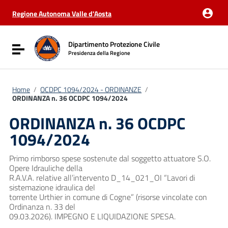
Vai ai contenuti
Vai al menu di navigazione
Regione Autonoma Valle d'Aosta
Vai al footer
Dipartimento Protezione Civile
Attiva / disattiva la navigazione
Presidenza della Regione
Home
/
OCDPC 1094/2024 - ORDINANZE
/
ORDINANZA n. 36 OCDPC 1094/2024
ORDINANZA n. 36 OCDPC
1094/2024
Primo rimborso spese sostenute dal soggetto attuatore S.O.
Opere Idrauliche della
R.A.V.A. relative all’intervento D_14_021_OI “Lavori di
sistemazione idraulica del
torrente Urthier in comune di Cogne” (risorse vincolate con
Ordinanza n. 33 del
09.03.2026). IMPEGNO E LIQUIDAZIONE SPESA.