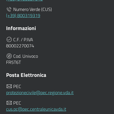
Numero Verde (CUS)
(+39) 800319319
Informazioni
C.F. / P.IVA
80002270074
Cod. Univoco
FR5T6T
Posta Elettronica
PEC
protezionecivile@pec.regione.vda.it
PEC
cus.pc@pec.centraleunicavda.it