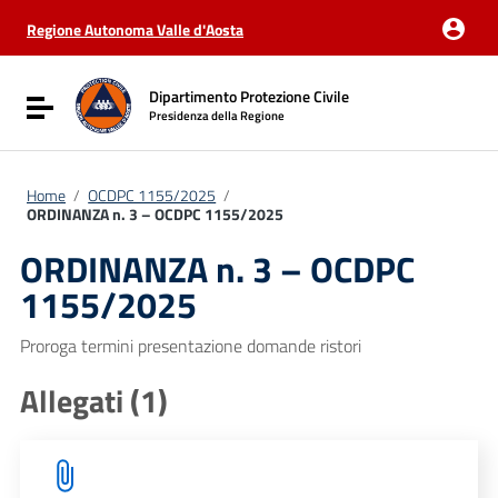
Vai ai contenuti
Vai al menu di navigazione
Regione Autonoma Valle d'Aosta
Vai al footer
Dipartimento Protezione Civile
Attiva / disattiva la navigazione
Presidenza della Regione
Home
/
OCDPC 1155/2025
/
ORDINANZA n. 3 – OCDPC 1155/2025
ORDINANZA n. 3 – OCDPC
1155/2025
Proroga termini presentazione domande ristori
Allegati (1)