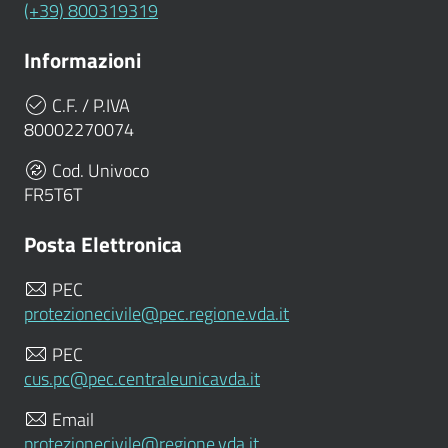
(+39) 800319319
Informazioni
C.F. / P.IVA
80002270074
Cod. Univoco
FR5T6T
Posta Elettronica
PEC
protezionecivile@pec.regione.vda.it
PEC
cus.pc@pec.centraleunicavda.it
Email
protezionecivile@regione.vda.it